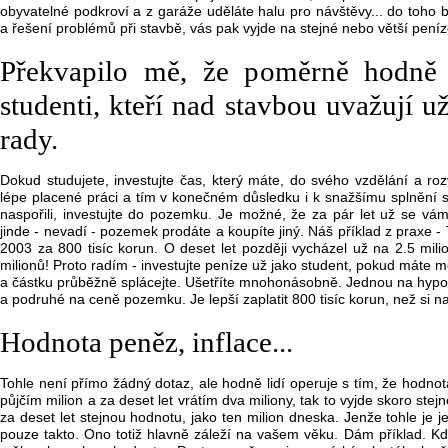
obyvatelné podkroví a z garáže uděláte halu pro návštěvy... do toho 
a řešení problémů při stavbě, vás pak vyjde na stejné nebo větší pení
Překvapilo mě, že poměrně hodně d
studenti, kteří nad stavbou uvažují u
rady.
Dokud studujete, investujte čas, který máte, do svého vzdělání a r
lépe placené práci a tím v konečném důsledku i k snažšímu splnění s
naspořili, investujte do pozemku. Je možné, že za pár let už se vám 
jinde - nevadí - pozemek prodáte a koupíte jiný. Náš příklad z praxe 
2003 za 800 tisíc korun. O deset let později vycházel už na 2.5 mil
milionů! Proto radím - investujte peníze už jako student, pokud máte m
a částku průběžně splácejte. Ušetříte mnohonásobně. Jednou na hypot
a podruhé na ceně pozemku. Je lepší zaplatit 800 tisíc korun, než si na 
Hodnota peněz, inflace...
Tohle není přímo žádný dotaz, ale hodně lidí operuje s tím, že hodno
půjčím milion a za deset let vrátím dva miliony, tak to vyjde skoro stej
za deset let stejnou hodnotu, jako ten milion dneska. Jenže tohle je 
pouze takto. Ono totiž hlavně záleží na vašem věku. Dám příklad. K