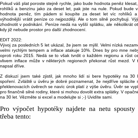
Pokud váš plat poroste stejně rychle, jako bude hodnota peněz klesat, 
rohlíků a benzínu jako za deset let, pak jste na nule. Pokud bude vá
hodnota peněz, tím pádem si koupíte za deset let víc rohlíků 
výhodnější vrátit peníze co nejpozději. Ale o tom silně pochybuji. V
zhodnotit v podnikání. Peníze nedá na vyšší splátku, ale několikrát ot
kdy již nebude prostor pro další zhodnocení.
EDIT 2022:
Vývoj za posledních 5 let ukázal, že jsem se mýlil. Velmi nízká nezamě
velmi rychlým tempem a inflace atakuje 10%. Dnes by pro mne neby
oproti roku 2015. Nedá se to však tvrdit o každém regionu a růst c
vlivem inflace může v některých regionech překonat růst mezd. V 
napsal dříve.
Z diskuzí jsem také zjistil, jak mnoho lidí si bere hypotéky na 30
spoření. Zvláště u úvěru je dobré poznamenat, že nejdříve splácíte 
překlenovacích úvěrech se navíc úrok platí z výše úvěru. Úvěr se vyp
pro finančně silné rodiny, které si mohou dovolit extra splátky. V opač
na 30 let. Vězměte si excel a modelujte si ;-) Uvidíte sami.
Pro výpočet hypotéky najdete na netu spousty 
třeba tento: