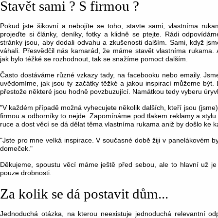
Stavět sami ? S firmou ?
Pokud jste šikovní a nebojíte se toho, stavte sami, vlastníma ruka
projeďte si články, deníky, fotky a klidně se ptejte. Rádi odpovíd
stránky jsou, aby dodali odvahu a zkušenosti dalším. Sami, když jsme
váhali. Přesvědčil nás kamarád, že máme stavět vlastníma rukama.
jak bylo téžké se rozhodnout, tak se snažíme pomoct dalším.
Často dostáváme různé vzkazy tady, na facebooku nebo emaily. Jsme 
uvědomíme, jak jsou ty začátky těžké a jakou inspirací můžeme být. B
přestože některé jsou hodně povzbuzující. Namátkou tedy vyberu úryvk
"V každém případě možná vyhecujete několik dalších, kteří jsou (jsme)
firmou a odborníky to nejde. Zapomínáme pod tlakem reklamy a stylu 
ruce a dost věcí se dá dělat těma vlastníma rukama aniž by došlo ke ka
"Jste pro mne velká inspirace. V současné době žiji v panelákovém bytě
domeček."
Děkujeme, spoustu věcí máme ještě před sebou, ale to hlavní už je
pouze drobnosti.
Za kolik se dá postavit dům...
Jednoduchá otázka, na kterou neexistuje jednoduchá relevantní od