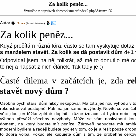
Za kolik peněz...
Vytištěno z http://web.domeceksnu.cz/index2.php?&item=132
Autor:
Daves
(Administrátor)
Za kolik peněz...
Když pročítám různá fóra, často se tam vyskytuje dotaz
s manželem stavět. Za kolik se dá postavit dům 4+1 
Odpovídal jsem na něj tolikrát, až mě to donutilo mé od
to nej a napsat z nich článek. Tak tady je :)
Časté dilema v začátcích je, zda
re
stavět nový dům ?
Osobně bych starší dům nikdy nekupoval. Má totiž jedinou výhodu v 
rekonstruovat postupně. Pak má jen samé nevýhody. Nevíte co vás čeká
věci jdou jen těžko zpětně doplnit - různé izolace, ať hydro nebo t
výhoda převáží všechny nevýhody. Může se vám naskytnout ko
domem, na který budete mít peníze. Zároveň nebudete mít ambi
moderní bydlení a raději budete bydlet v tom, co je a řešit pouze drob
to dobrá volba. Pokud ale kupujete dům s tím, že proběhne celko