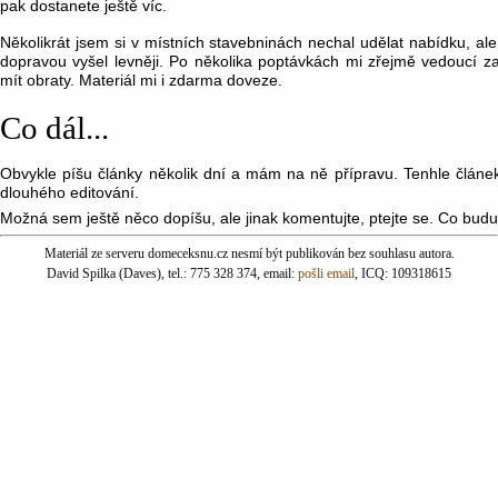
pak dostanete ještě víc.
Několikrát jsem si v místních stavebninách nechal udělat nabídku, ale
dopravou vyšel levněji. Po několika poptávkách mi zřejmě vedoucí za
mít obraty. Materiál mi i zdarma doveze.
Co dál...
Obvykle píšu články několik dní a mám na ně přípravu. Tenhle článek
dlouhého editování.
Možná sem ještě něco dopíšu, ale jinak komentujte, ptejte se. Co budu
Materiál ze serveru domeceksnu.cz nesmí být publikován bez souhlasu autora.
David Spilka (Daves), tel.: 775 328 374, email:
pošli email
, ICQ: 109318615