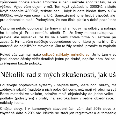
způsobem chcete stavět. Přibližně si cenu můžete spočítat tak, že
výškou. Vyjde vám objem v m3. Ten když vybásobíte 3000Kč, získáte 
Když násobíte 4500Kč, získáte cenu, když budete hledat firmy a úko
6500kč, vyjde vám cena na klíč. Samozřejmě to je hrubý výpočet, ale
pro orientaci to stačí. Podotýkám, že tato čísla platila v době psaní to
Často mi někdo oponoval, že firmy mají smlouvy na odběry a nakupu
ho koupím já. Proto nemůžu ušetřit. To, že firmy mohou nakupovat 
pravda. Ale myšlenka, že by se s vámi chtěla firma o ušetřené pe
zcestná. Firma vám naúčtuje doporučenou cenu, která je na trhu. Dro
materiál do nejbližších stavebnin. Jim to žíly netrhá, protože to zaplatít
Pokud vás zajímají naše
celkové náklady, mrkněte se.
Je to tam v so
jestli chcete částky vidět detailně jednu po druhé, napište nám. Asi 
zvěřejnění každé položky.
Několik rad z mých zkušeností, jak uše
Používejte poptávkové systémy - najdete firmy, které honí obraty, ma
zpětných rabatů (najdete u nich poloviční ceny, než mají výrobci na sv
Berte materiál ve velkém, sdružte malé objednávky do jedné velké. B
podlahy (polystyren) i profily na sádrokartony v jedné objednávce.
náklady i cena.
Chtějte slevy. I v kamenných stavebninách vám dají 20% slevu z
zbytečně dáte o 20% víc. Někde se stačí jen registrovat a automatic