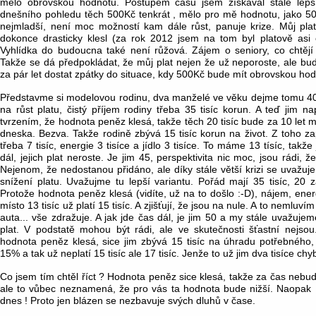
mělo obrovskou hodnotu. Postupem času jsem získával stále lepš
dnešního pohledu těch 500Kč tenkrát , mělo pro mě hodnotu, jako 
nejmladší, není moc možností kam dále růst, panuje krize. Můj plat
dokonce drasticky klesl (za rok 2012 jsem na tom byl platově asi 
Vyhlídka do budoucna také není růžová. Zájem o seniory, co chtěj
Takže se dá předpokládat, že můj plat nejen že už neporoste, ale bud
za pár let dostat zpátky do situace, kdy 500Kč bude mít obrovskou hod
Představme si modelovou rodinu, dva manželé ve věku dejme tomu 40 le
na růst platu, čistý příjem rodiny třeba 35 tisíc korun. A teď jim n
tvrzením, že hodnota peněz klesá, takže těch 20 tisíc bude za 10 let m
dneska. Bezva. Takže rodině zbývá 15 tisíc korun na život. Z toho za
třeba 7 tisíc, energie 3 tisíce a jídlo 3 tisíce. To máme 13 tísíc, takže
dál, jejich plat neroste. Je jim 45, perspektivita nic moc, jsou rádi, ž
Nejenom, že nedostanou přidáno, ale díky stále větší krizi se uvažuj
snížení platu. Uvažujme tu lepší variantu. Pořád mají 35 tisíc, 20 z
Protože hodnota peněz klesá (vidíte, už na to došlo :-D), nájem, energ
místo 13 tisíc už platí 15 tisíc. A zjišťují, že jsou na nule. A to nemlu
auta... vše zdražuje. A jak jde čas dál, je jim 50 a my stále uvažujeme,
plat. V podstatě mohou být rádi, ale ve skutečnosti šťastní nejsou
hodnota peněz klesá, sice jim zbývá 15 tisíc na úhradu potřebného,
15% a tak už neplatí 15 tisíc ale 17 tisíc. Jenže to už jim dva tisíce chy
Co jsem tím chtěl říct ? Hodnota peněz sice klesá, takže za čas nebu
ale to vůbec neznamená, že pro vás ta hodnota bude nižší. Naopak !
dnes ! Proto jen blázen se nezbavuje svých dluhů v čase.