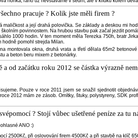
ková hoňka, ráno už nevstáváme v sedm, ale v klídku kolem devát
šechno pracuje ? Kolik jste měli firem ?
maličkost a její drahá polovička. Se základy a deskou mi hodn
školním povinnostem. Na hrubou stavbu pak začal jezdit pomáhat 
sáhlo 1000 hodin. V ten moment měla Terezka 750h, bratr Jirka
m hodně pomohl strejda Milan.
dna montovala okna, druhá vrata a třetí dělala 65m2 betonov
tu a beton beru mixem z betonárky.
ě a od začátku roku 2012 se částka výrazně nem
sujeme. Pouze v roce 2011 jsem se snažil sjednotit objednáv
 roce 2012 mám ze zásob. Omítky, štuky, polystyreny, SDK profi
 svépomocí ? Stojí vůbec ušetřené peníze za tu 
nohlasné ANO :)
cí 2500Kč, při oslovování firem 4500Kč a při stavbě na klíč 6