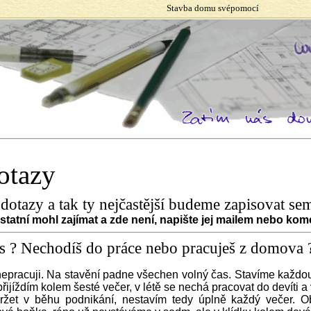
Stavba domu svépomocí
otazy
otazy a tak ty nejčastější budeme zapisovat se
statní mohl zajímat a zde není, napište jej mailem nebo kom
as ? Nechodíš do práce nebo pracuješ z domova 
pracuji. Na stavění padne všechen volný čas. Stavíme každou
řijíždím kolem šesté večer, v létě se nechá pracovat do devíti 
ržet v běhu podnikání, nestavím tedy úplně každý večer. O