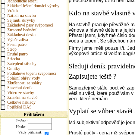
předchozími léty už to není ta
Jednoduché lešení
Skládací lešení domácí výroby
Vrátek
Kdo na stavbě vlastně v
Nářadí na stavbu
Sejmutí skrývky
Na stavbě pracuje převážné má 
Základové pasy svépomocí
věnovala hlavně dětem a jejich 
Ztracené bednění
Základová deska
Přestal jsem, když mé číslo do
Výběr zdiva
vodu a topení. Se střechou ná
První patro
Firmy jsme měli pouze tři. Je
Strop
výkopové práce si volám bagris
Druhé patro
Střecha
Zateplení střechy
Sleduji deník pravideln
Omítky
Podlahové topení svépomocí
Zapisujete ještě ?
Solární ohřev vody
Zkušenosti se soláry
Samozřejmě stále poctivě zapi
Stavební deník
Video ze stavby
většinu věcí, které používám v
Zranění na stavbě
věci, které nemám.
Celkové náklady
Pojištění DAS
Vyplatí se vůbec stavět
Přihlášení
Jméno:
Má subjektivní odpověď je jed
Heslo:
Vždy přihlásit:
Prosté počty - cena m3 svépomo