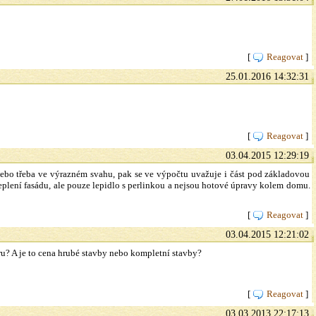
[
Reagovat
]
25.01.2016 14:32:31
[
Reagovat
]
03.04.2015 12:29:19
ebo třeba ve výrazném svahu, pak se ve výpočtu uvažuje i část pod základovou
plení fasádu, ale pouze lepidlo s perlinkou a nejsou hotové úpravy kolem domu.
[
Reagovat
]
03.04.2015 12:21:02
ru? A je to cena hrubé stavby nebo kompletní stavby?
[
Reagovat
]
03.03.2013 22:17:13