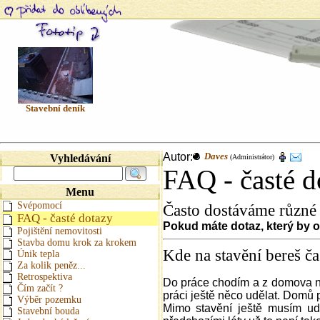
Stavební deník
Autor:
Daves
Vyhledávání
(Administrátor)
FAQ - časté d
Menu
Svépomocí
Často dostáváme různé d
FAQ - časté dotazy
Pokud máte dotaz, který by o
Pojištění nemovitosti
Stavba domu krok za krokem
Kde na stavění bereš č
Únik tepla
Za kolik peněz...
Retrospektiva
Do práce chodím a z domova ne
Čím začít ?
práci ještě něco udělat. Domů p
Výběr pozemku
Mimo stavění ještě musím ud
Stavební bouda