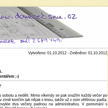
Vytvořeno: 01.10.2012 - Změněno: 01.10.2012
m.
entářem ;-)
?
 sobotu a neděli. Mimo víkendy se pak snažím každý večer po
a v zimě končím tak nějak s tmou, takže už v osm většinou padla.
bvykle dva večery padnou na administrativu. V porovnání s