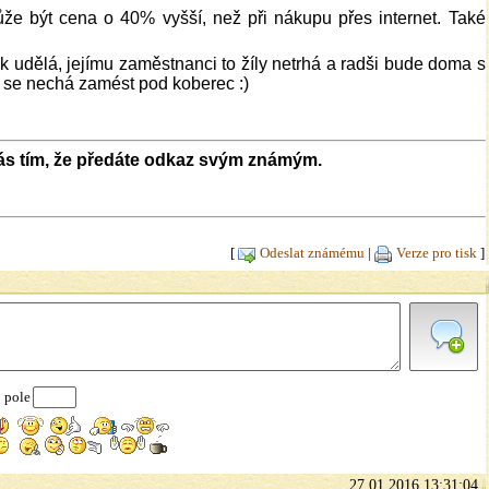
že být cena o 40% vyšší, než při nákupu přes internet. Také
k udělá, jejímu zaměstnanci to žíly netrhá a radši bude doma s
ý se nechá zamést pod koberec :)
nás tím, že předáte odkaz svým známým.
[
Odeslat známému
|
Verze pro tisk
]
 pole
27.01.2016 13:31:04