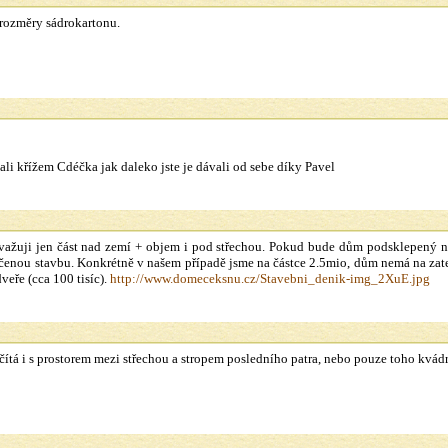
rozměry sádrokartonu.
vali křížem Cdéčka jak daleko jste je dávali od sebe díky Pavel
važuji jen část nad zemí + objem i pod střechou. Pokud bude dům podsklepený n
čenou stavbu. Konkrétně v našem případě jsme na částce 2.5mio, dům nemá na zate
eře (cca 100 tisíc).
http://www.domeceksnu.cz/Stavebni_denik-img_2XuE.jpg
čítá i s prostorem mezi střechou a stropem posledního patra, nebo pouze toho kvád