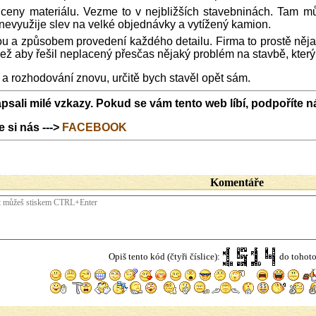
ceny materiálu. Vezme to v nejbližších stavebninách. Tam mů
 nevyužije slev na velké objednávky a vytížený kamion.
ou a způsobem provedení každého detailu. Firma to prostě něja
ež aby řešil neplacený přesčas nějaký problém na stavbě, kter
a rozhodování znovu, určitě bych stavěl opět sám.
sali milé vzkazy. Pokud se vám tento web líbí, podpoříte 
 si nás --->
FACEBOOK
Komentáře
Opiš tento kód (čtyři číslice):
do tohoto