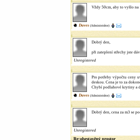
Vždy 50cm, aby to vyšlo na 
Daves
(Administrátor)
Dobrý den,
při zateplení střechy jste dá
Unregistered
Pro potřeby výpočtu ceny u
deskou. Cena je to za dokon
Chybí podlahové krytiny a dv
Daves
(Administrátor)
Dobrý den, cena za m3 se po
Unregistered
Re:obestavěný prostor