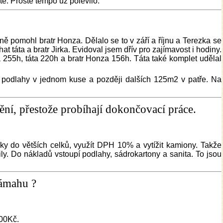
é. Prostě tempo už polevilo.
ě pomohl bratr Honza. Dělalo se to v září a říjnu a Terezka se
táta a bratr Jirka. Evidoval jsem dřív pro zajímavost i hodiny.
 255h, táta 220h a bratr Honza 156h. Táta také komplet udělal
é podlahy v jednom kuse a později dalších 125m2 v patře. Na
ění, přestože probíhají dokončovací práce.
ky do větších celků, využít DPH 10% a vytížit kamiony. Takže
ly. Do nákladů vstoupí podlahy, sádrokartony a sanita. To jsou
námahu ?
500Kč.