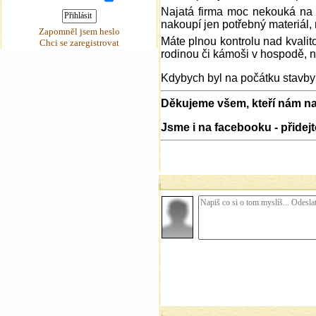
Najatá firma moc nekouká na 
nakoupí jen potřebný materiál,
Zapomněl jsem heslo
Máte plnou kontrolu nad kvalit
Chci se zaregistrovat
rodinou či kámoši v hospodě, n
Kdybych byl na počátku stavby 
Děkujeme všem, kteří nám nap
Jsme i na facebooku - přidejte