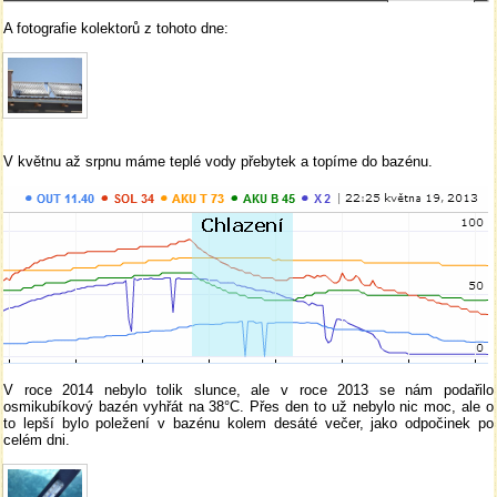
A fotografie kolektorů z tohoto dne:
V květnu až srpnu máme teplé vody přebytek a topíme do bazénu.
V roce 2014 nebylo tolik slunce, ale v roce 2013 se nám podařilo
osmikubíkový bazén vyhřát na 38°C. Přes den to už nebylo nic moc, ale o
to lepší bylo poležení v bazénu kolem desáté večer, jako odpočinek po
celém dni.