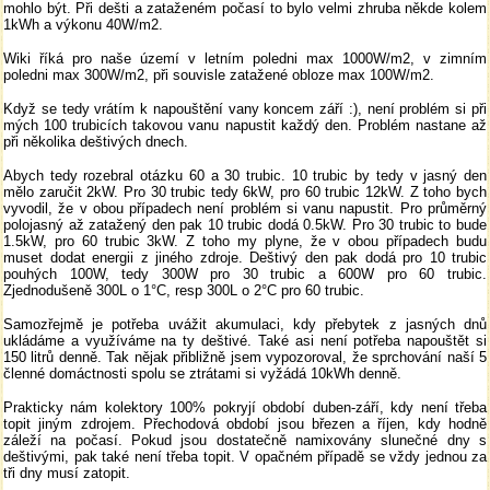
mohlo být. Při dešti a zataženém počasí to bylo velmi zhruba někde kolem
1kWh a výkonu 40W/m2.
Wiki říká pro naše území v letním poledni max 1000W/m2, v zimním
poledni max 300W/m2, při souvisle zatažené obloze max 100W/m2.
Když se tedy vrátím k napouštění vany koncem září :), není problém si při
mých 100 trubicích takovou vanu napustit každý den. Problém nastane až
při několika deštivých dnech.
Abych tedy rozebral otázku 60 a 30 trubic. 10 trubic by tedy v jasný den
mělo zaručit 2kW. Pro 30 trubic tedy 6kW, pro 60 trubic 12kW. Z toho bych
vyvodil, že v obou případech není problém si vanu napustit. Pro průměrný
polojasný až zatažený den pak 10 trubic dodá 0.5kW. Pro 30 trubic to bude
1.5kW, pro 60 trubic 3kW. Z toho my plyne, že v obou případech budu
muset dodat energii z jiného zdroje. Deštivý den pak dodá pro 10 trubic
pouhých 100W, tedy 300W pro 30 trubic a 600W pro 60 trubic.
Zjednodušeně 300L o 1°C, resp 300L o 2°C pro 60 trubic.
Samozřejmě je potřeba uvážit akumulaci, kdy přebytek z jasných dnů
ukládáme a využíváme na ty deštivé. Také asi není potřeba napouštět si
150 litrů denně. Tak nějak přibližně jsem vypozoroval, že sprchování naší 5
členné domáctnosti spolu se ztrátami si vyžádá 10kWh denně.
Prakticky nám kolektory 100% pokryjí období duben-září, kdy není třeba
topit jiným zdrojem. Přechodová období jsou březen a říjen, kdy hodně
záleží na počasí. Pokud jsou dostatečně namixovány slunečné dny s
deštivými, pak také není třeba topit. V opačném případě se vždy jednou za
tři dny musí zatopit.