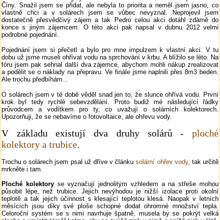
Číny. Snažil jsem se přidat, ale nebyla to priorita a neměl jsem jasno, co
vlastně chci a v solárech jsem se vůbec nevyznal. Neprojevil jsem
dostatečně přesvědčivý zájem a tak Pedro celou akci dotáhl zdárně do
konce s jiným zájemcem. O této akci pak napsal v dubnu 2012 velmi
podrobné pojednání.
Pojednání jsem si přečetl a bylo pro mne impulzem k vlastní akci. V tu
dobu už jsme museli ohřívat vodu na sprchování v krbu. A blížilo se léto. Na
fóru jsem pak sehnal další dva zájemce, abychom mohli nákup zrealizovat
a podělit se o náklady na přepravu. Ve finále jsme naplnili přes 8m3 beden.
Ale trochu předbíhám...
O solárech jsem v té době věděl snad jen to, že slunce ohřívá vodu. První
krok byl tedy rychlé sebevzdělání. Proto budiž mé následující řádky
průvodcem a vodítkem pro ty, co uvažují o solárních kolektorech.
Upozorňuji, že se nebavíme o fotovoltaice, ale ohřevu vody.
V základu existují dva druhy solárů -
ploché
kolektory a trubice
.
Trochu o solárech jsem psal už dříve v článku
solární ohřev vody
, tak určitě
mrkněte i tam.
Ploché kolektory
se vyznačují jednolitým vzhledem a na střeše mohou
působit lépe, než trubice. Jejich nevýhodou je nižší izolace proti okolní
teplotě a tak jejich účinnost s klesající teplotou klesá. Naopak v letních
měsících jsou díky své ploše schopné dodat ohromné množství tepla.
Celoroční systém se s nimi navrhuje špatně, musela by se pokrýt velká