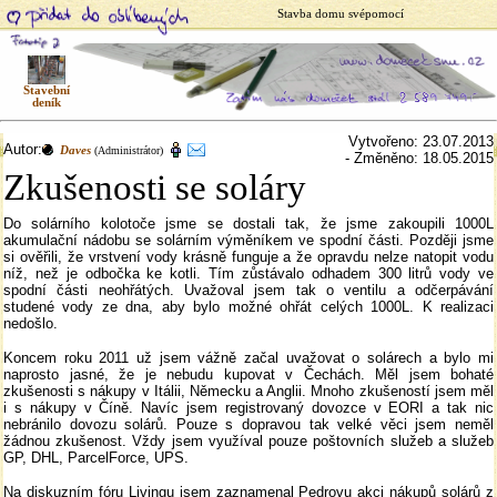
Stavba domu svépomocí
Stavební
deník
Vytvořeno: 23.07.2013
Autor:
Daves
(Administrátor)
- Změněno: 18.05.2015
Zkušenosti se soláry
Do solárního kolotoče jsme se dostali tak, že jsme zakoupili 1000L
akumulační nádobu se solárním výměníkem ve spodní části. Později jsme
si ověřili, že vrstvení vody krásně funguje a že opravdu nelze natopit vodu
níž, než je odbočka ke kotli. Tím zůstávalo odhadem 300 litrů vody ve
spodní části neohřátých. Uvažoval jsem tak o ventilu a odčerpávání
studené vody ze dna, aby bylo možné ohřát celých 1000L. K realizaci
nedošlo.
Koncem roku 2011 už jsem vážně začal uvažovat o solárech a bylo mi
naprosto jasné, že je nebudu kupovat v Čechách. Měl jsem bohaté
zkušenosti s nákupy v Itálii, Německu a Anglii. Mnoho zkušeností jsem měl
i s nákupy v Číně. Navíc jsem registrovaný dovozce v EORI a tak nic
nebránilo dovozu solárů. Pouze s dopravou tak velké věci jsem neměl
žádnou zkušenost. Vždy jsem využíval pouze poštovních služeb a služeb
GP, DHL, ParcelForce, UPS.
Na diskuzním fóru Livingu jsem zaznamenal Pedrovu akci nákupů solárů z