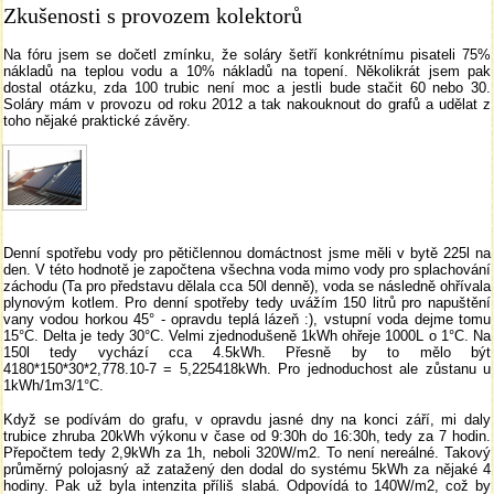
Zkušenosti s provozem kolektorů
Na fóru jsem se dočetl zmínku, že soláry šetří konkrétnímu pisateli 75%
nákladů na teplou vodu a 10% nákladů na topení. Několikrát jsem pak
dostal otázku, zda 100 trubic není moc a jestli bude stačit 60 nebo 30.
Soláry mám v provozu od roku 2012 a tak nakouknout do grafů a udělat z
toho nějaké praktické závěry.
Denní spotřebu vody pro pětičlennou domáctnost jsme měli v bytě 225l na
den. V této hodnotě je započtena všechna voda mimo vody pro splachování
záchodu (Ta pro představu dělala cca 50l denně), voda se následně ohřívala
plynovým kotlem. Pro denní spotřeby tedy uvážím 150 litrů pro napuštění
vany vodou horkou 45° - opravdu teplá lázeň :), vstupní voda dejme tomu
15°C. Delta je tedy 30°C. Velmi zjednodušeně 1kWh ohřeje 1000L o 1°C. Na
150l tedy vychází cca 4.5kWh. Přesně by to mělo být
4180*150*30*2,778.10-7 = 5,225418kWh. Pro jednoduchost ale zůstanu u
1kWh/1m3/1°C.
Když se podívám do grafu, v opravdu jasné dny na konci září, mi daly
trubice zhruba 20kWh výkonu v čase od 9:30h do 16:30h, tedy za 7 hodin.
Přepočtem tedy 2,9kWh za 1h, neboli 320W/m2. To není nereálné. Takový
průměrný polojasný až zatažený den dodal do systému 5kWh za nějaké 4
hodiny. Pak už byla intenzita příliš slabá. Odpovídá to 140W/m2, což by