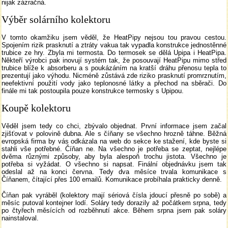
nijak zázračná.
Výběr solárního kolektoru
V tomto okamžiku jsem věděl, že HeatPipy nejsou tou pravou cestou.
Spojením rizik prasknutí a ztráty vakua tak vypadla konstrukce jednostěnné
trubice ze hry. Zbyla mi termosta. Do termosek se dělá Upipa i HeatPipa.
Někteří výrobci pak inovují systém tak, že posouvají HeatPipu mimo střed
trubice blíže k absorberu a s poukázáním na kratší dráhu přenosu tepla to
prezentují jako výhodu. Nicméně zůstává zde riziko prasknutí promrznutím,
neefektivní použití vody jako teplonosné látky a přechod na sběrači. Do
finále mi tak postoupila pouze konstrukce termosky s Upipou.
Koupě kolektoru
Věděl jsem tedy co chci, zbývalo objednat. První informace jsem začal
zjišťovat v polovině dubna. Ale s číňany se všechno hrozně táhne. Běžná
evropská firma by vás odkázala na web do sekce ke stažení, kde byste si
stahli vše potřebné. Číňan ne. Na všechno je potřeba se zeptat, nejlépe
dvěma různými způsoby, aby byla alespoň trochu jistota. Všechno je
potřeba si vyžádat. O všechno si napsat. Finální objednávku jsem tak
odeslal až na konci června. Tedy dva měsíce trvala komunikace s
Číňanem, čítající přes 100 emailů. Komunikace probíhala prakticky denně.
Číňan pak vyráběl (kolektory mají sériová čísla jdoucí přesně po sobě) a
měsíc putoval kontejner lodí. Soláry tedy dorazily až počátkem srpna, tedy
po čtyřech měsících od rozběhnutí akce. Během srpna jsem pak soláry
nainstaloval.