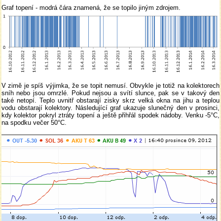
Graf topení - modrá čára znamená, že se topilo jiným zdrojem.
V zimě je spíš výjimka, že se topit nemusí. Obvykle je totiž na kolektorech
sníh nebo jsou omrzlé. Pokud nejsou a svítí slunce, pak se v takový den
také netopí. Teplo uvnitř obstarají zisky skrz velká okna na jihu a teplou
vodu obstarají kolektory. Následující graf ukazuje slunečný den v prosinci,
kdy kolektor pokryl ztráty topení a ještě přihřál spodek nádoby. Venku -5°C,
na spodku večer 50°C.