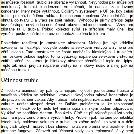
jej můžete rozebrat, trubici ze sběrače vytáhnout. Nevýhodou pak může být
nedokonalý kontakt kondenzeru ve sběrači, či naopak zaoxidovaný
kondenzer, který nelze vytáhnout. Odlišným systémem je UPipe, kdy celou
trubicí prochází měděná trubka s teplonosnou kapalinou. Ve spodní části je
ohnutá do tvaru U a vrací se zpět nahoru. Výhodou je přímý přenos tepla
bez přestupu, nevýhodou nemožnost takovou trubici demontovat. Vždy tam
zůstane ta U trubka. Pokud kolektor svírá se střechou malý úhel, lze
vyměnit poškozená trubice bez demontáže celého kolektoru.
Posledním rozdílem je konstrukce absorberu. Mohou jím být křidélka
navařená na HeatPipu, obvykle opatřená selektivní vrstvou a zvlněná pro
větší plochu. Tato konstrukce se často nachází v klasických U trubicích.
Termoskové trubice naptroti tomu využívají napařenou selektivní vrstvu na
vnitřní stěně, za kterou je hliníkovy absorber přenášející teplo do Upipy.
Teplo tak musí přejít z napařené vrstvy na hliníkový nosič a z něj pak na
měděnou trubku.
Účinnost trubic
Z hlediska účinnosti by pak byla nejspíš nejlepší jednostěnná trubice a
navařená křidélka se selektivní vrstvou. Nevýhodou takové konstrukce je
ale právě utěsnění vakua. Aby trubice měla nějakou návratnost, mělo by se
vakuum udržet alespoň deset let. Dalším problémem je, že teplonosné
médium v HeatPipě by mělo být nemrznoucí s nízkým bodem odpařování.
Využívá se například Aceton. Bohužel v Číně se při výrobě používá voda,
což mám potvrzeno přímo z výrobní linky. Problém pak nastane po několika
letech, kdy poklesne vakuum v trubici, ta začne méně izolovat a v déle
trvajících tuhých mrazech bez slunečního záření promrzne a praskne. Tím
přestane fungovat. Zároveň ani účinnost vody jako teplonosné látky není