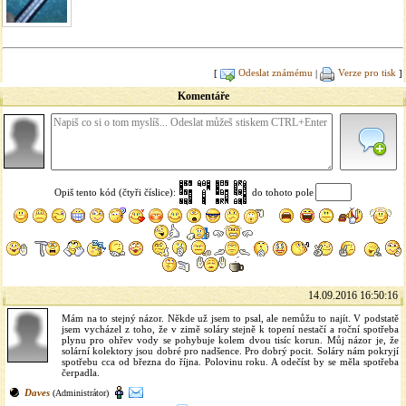
[
Odeslat známému
|
Verze pro tisk
]
Komentáře
Opiš tento kód (čtyři číslice):
do tohoto pole
14.09.2016 16:50:16
Mám na to stejný názor. Někde už jsem to psal, ale nemůžu to najít. V podstatě
jsem vycházel z toho, že v zimě soláry stejně k topení nestačí a roční spotřeba
plynu pro ohřev vody se pohybuje kolem dvou tisíc korun. Můj názor je, že
solární kolektory jsou dobré pro nadšence. Pro dobrý pocit. Soláry nám pokryjí
spotřebu cca od března do října. Polovinu roku. A odečíst by se měla spotřeba
čerpadla.
Daves
(Administrátor)