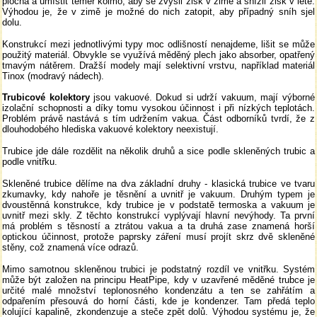
plocha a umístit téměř kolmo, aby se zvýšil zisk v zimě a snížil zisk v létě.
Výhodou je, že v zimě je možné do nich zatopit, aby případný sníh sjel
dolu.
Konstrukcí mezi jednotlivými typy moc odlišností nenajdeme, lišit se může
použitý materiál. Obvykle se využívá měděný plech jako absorber, opatřený
tmavým nátěrem. Dražší modely mají selektivní vrstvu, například materiál
Tinox (modravý nádech).
Trubicové kolektory
jsou vakuové. Dokud si udrží vakuum, mají výborné
izolační schopnosti a díky tomu vysokou účinnost i při nízkých teplotách.
Problém právě nastává s tím udržením vakua. Část odborníků tvrdí, že z
dlouhodobého hlediska vakuové kolektory neexistují.
Trubice jde dále rozdělit na několik druhů a sice podle skleněných trubic a
podle vnitřku.
Skleněné trubice dělíme na dva základní druhy - klasická trubice ve tvaru
zkumavky, kdy nahoře je těsnění a uvnitř je vakuum. Druhým typem je
dvoustěnná konstrukce, kdy trubice je v podstatě termoska a vakuum je
uvnitř mezi skly. Z těchto konstrukcí vyplývají hlavní nevýhody. Ta první
má problém s těsností a ztrátou vakua a ta druhá zase znamená horší
optickou účinnost, protože paprsky záření musí projít skrz dvě skleněné
stěny, což znamená více odrazů.
Mimo samotnou skleněnou trubici je podstatný rozdíl ve vnitřku. Systém
může být založen na principu HeatPipe, kdy v uzavřené měděné trubce je
určité malé množství teplonosného kondenzátu a ten se zahřátím a
odpařením přesouvá do horní části, kde je kondenzer. Tam předá teplo
kolující kapalině, zkondenzuje a steče zpět dolů. Výhodou systému je, že