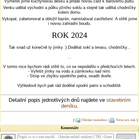
Vyměnili jsme kuchyňskou desku a přidali novou část k barovému pultu.
Venku udělal východní a půlku jižního soklu a stejně tak udělal chodníčky
kolem domu.
Vykopal, zabetonoval a obložil bazén, nainstaloval zastřešení. A stihli jsme
i novou zahradní boudu.
ROK 2024
Tak snad už konečně ty jímky :) Dodělat sokl a terasu, chodníčky...
...
V tomto roce bychom rádi stihli to, co se nepodařilo v předchozích letech.
- Vyřešit jímky na vodu a zámkovku nad nimi.
- Strop ve zbytku spodního patra, osadit dveře.
Výhledově bych pak rád dodělal spodní patro a schodiště.
Detailní popis jednotlivých dnů najdete ve
stavebním
deníku
.
[
Odeslat známému
|
Verze pro tisk
]
Komentáře