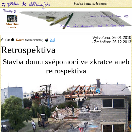
Stavba domu svépomocí
Stavební
deník
Vytvořeno: 26.01.2010
Autor:
Daves
(Administrátor)
- Změněno: 26.12.2013
Retrospektiva
Stavba domu svépomocí ve zkratce aneb
retrospektiva