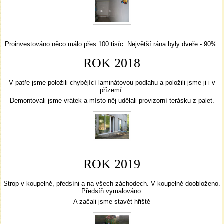
Proinvestováno něco málo přes 100 tisíc. Největší rána byly dveře - 90%.
ROK 2018
V patře jsme položili chybějící laminátovou podlahu a položili jsme ji i v
přízemí.
Demontovali jsme vrátek a místo něj udělali provizorní terásku z palet.
ROK 2019
Strop v koupelně, předsíni a na všech záchodech. V koupelně doobloženo.
Předsíň vymalováno.
A začali jsme stavět hřiště