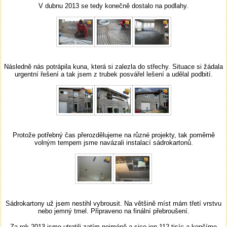
V dubnu 2013 se tedy konečně dostalo na podlahy.
Následně nás potrápila kuna, která si zalezla do střechy. Situace si žádala
urgentní řešení a tak jsem z trubek posvářel lešení a udělal podbití.
Protože potřebný čas přerozdělujeme na různé projekty, tak poměrně
volným tempem jsme navázali instalací sádrokartonů.
Sádrokartony už jsem nestihl vybrousit. Na většině míst mám třetí vrstvu
nebo jemný tmel. Připraveno na finální přebroušení.
Za rok 2013 jsme utratili zatím nejméně a sice jen 112 tisíc a končíme