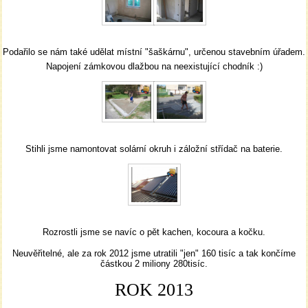
Podařilo se nám také udělat místní "šaškárnu", určenou stavebním úřadem.
Napojení zámkovou dlažbou na neexistující chodník :)
Stihli jsme namontovat solární okruh i záložní střídač na baterie.
Rozrostli jsme se navíc o pět kachen, kocoura a kočku.
Neuvěřitelné, ale za rok 2012 jsme utratili "jen" 160 tisíc a tak končíme
částkou 2 miliony 280tisíc.
ROK 2013