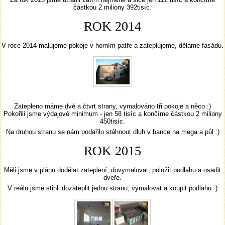
částkou 2 miliony 392tisíc.
ROK 2014
V roce 2014 malujeme pokoje v horním patře a zateplujeme, děláme fasádu.
Zatepleno máme dvě a čtvrt strany, vymalováno tři pokoje a něco :)
Pokořili jsme výdajové minimum - jen 58 tisíc a končíme částkou 2 miliony
450tisíc.
Na druhou stranu se nám podařilo stáhnout dluh v bance na mega a půl :)
ROK 2015
Měli jsme v plánu dodělat zateplení, dovymalovat, položit podlahu a osadit
dveře.
V reálu jsme stihli dozateplit jednu stranu, vymalovat a koupit podlahu :)