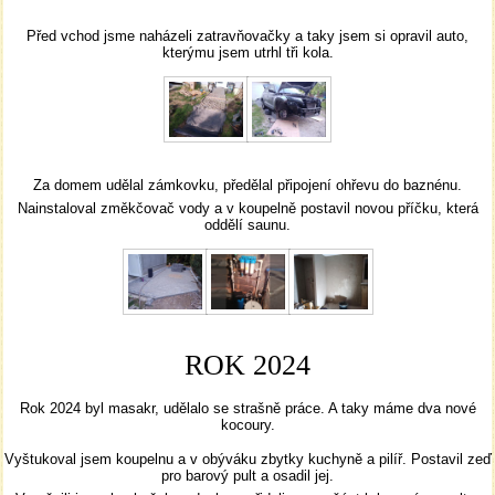
Před vchod jsme naházeli zatravňovačky a taky jsem si opravil auto,
kterýmu jsem utrhl tři kola.
Za domem udělal zámkovku, předělal připojení ohřevu do baznénu.
Nainstaloval změkčovač vody a v koupelně postavil novou příčku, která
oddělí saunu.
ROK 2024
Rok 2024 byl masakr, udělalo se strašně práce. A taky máme dva nové
kocoury.
Vyštukoval jsem koupelnu a v obýváku zbytky kuchyně a pilíř. Postavil zeď
pro barový pult a osadil jej.