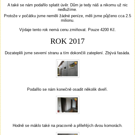
A také se nám podařilo splatit úvěr. Dům je tedy náš a nikomu už nic
nedlužíme.
Protože v počátku jsme neměli žádné peníze, měli jsme půjčeno cca 2.5
milionu.
Výdaje tento rok nemá cenu zmiňovat. Pouze 4200 Kč.
ROK 2017
Dozateplili jsme severní stranu a tím dokončili zateplení. Zbývá fasáda.
Podařilo se nám konečně osadit několik dveří.
Hodně se máklo také na pracovně a přilehlých dvou komorách.