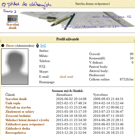
Stavba domu svépomocí
Stavební
deník
Profil uživatele
Daves
(Administrátor)
Jméno:
Úroveň:
99
Město:
Komentářů:
59
Telefon:
V diskuzi:
0
ICQ:
Pasivní body:
Aktivní body:
Skype:
Hodnocení:
E-mail:
ukaž mail
Celkem online:
8752h5m
Homepage:
Seznam mých článků:
Článek
Aktualizace
Vytvořeno
Stavební deník
2026-06-02 20:14:08
2009-09-03 21:44:31
Únik tepla
2021-02-15 17:48:24
2014-02-14 15:22:44
Nářadí na stavbu
2016-12-15 23:23:46
2011-07-12 00:06:12
Zkušenosti se soláry
2015-05-18 15:17:19
2013-07-23 15:56:47
Ztracené bednění
2015-04-10 18:50:43
2010-09-07 11:18:03
Skládací lešení domácí výroby
2015-03-11 23:54:30
2014-06-28 22:28:11
Základové pasy svépomocí
2015-03-11 13:17:43
2010-06-03 19:53:46
Základová deska
2015-03-11 12:32:39
2010-11-17 22:10:19
Retrospektiva
2013-12-26 21:52:04
2010-01-26 18:25:13