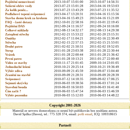
Pojištění nemovitosti
2013-10-07 15:01:00
2013-10-07 14:56:31
Solární ohřev vody
2013-07-23 15:01:28
2013-04-16 19:53:03
Za kolik peněz...
2013-07-23 13:43:29
2013-07-23 11:35:52
Podlahové topení svépomocí
2013-04-17 13:20:31
2013-04-16 15:15:56
Stavba domu krok za krokem
2013-04-16 15:49:23
2013-04-16 15:21:09
FAQ - časté dotazy
2012-10-01 22:58:16
2012-10-01 22:19:45
Pojištění DAS
2012-09-24 11:16:57
2012-09-24 10:16:00
Celkové náklady
2012-08-13 14:32:17
2012-08-13 14:29:38
Zateplení střechy
2012-02-21 15:53:22
2012-02-20 23:15:31
Omítky
2012-02-17 11:04:21
2012-02-16 22:30:49
Střecha
2012-02-15 22:57:15
2012-02-15 21:53:01
Druhé patro
2011-02-02 21:50:51
2011-02-02 19:52:05
Strop
2011-01-28 23:03:38
2011-01-28 22:30:44
Vrátek
2011-01-28 22:00:44
2011-01-28 21:36:42
První patro
2011-01-28 10:13:21
2011-01-27 22:00:40
Video ze stavby
2010-11-17 21:01:45
2009-10-14 23:01:05
Jednoduché lešení
2010-10-21 20:25:14
2010-10-21 19:36:49
Výběr zdiva
2010-09-09 21:45:59
2010-09-07 15:04:40
Zranění na stavbě
2010-09-09 21:28:31
2010-09-09 20:28:39
Svépomocí
2010-07-12 14:18:35
2009-09-02 17:06:25
Sejmutí skrývky
2010-06-03 19:38:56
2010-06-03 17:01:24
Stavební bouda
2010-06-03 16:50:03
2010-06-03 16:41:40
Čím začít ?
2010-06-03 15:47:54
2010-06-03 15:46:59
Výběr pozemku
2010-06-03 15:12:03
2010-06-03 14:48:22
Copyright 2001-2026
Materiál ze serveru domeceksnu.cz nesmí být publikován bez souhlasu autora.
David Spilka (Daves), tel.: 775 328 374, email:
pošli email
, ICQ: 109318615
Partneři